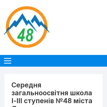
Перейти
до
вмісту
Середня
загальноосвітня школа
І-ІІІ ступенів №48 міста